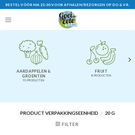
Skip
BESTEL VÓÓR MA 23:30 VOOR AFHALEN/BEZORGEN OP DO & VR.
to
content
AARDAPPELEN &
FRUIT
GROENTEN
8 PRODUCTEN
93 PRODUCTEN
PRODUCT VERPAKKINGSEENHEID
/
20 G
FILTER