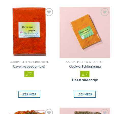
Zet in
Zet in
mijn
mijn
favorieten
favorieten
AARDAPPELEN & GROENTEN
AARDAPPELEN & GROENTEN
Cayenne poeder (bio)
Geelwortel/kurkuma
Het Kruidenrijk
LEES MEER
LEES MEER