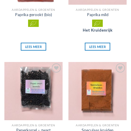
AARDAPPELEN & GROENTEN
AARDAPPELEN & GROENTEN
Paprika gerookt (bio)
Paprika mild
Het Kruidenrijk
LEES MEER
LEES MEER
Zet in
Zet in
mijn
mijn
favorieten
favorieten
AARDAPPELEN & GROENTEN
AARDAPPELEN & GROENTEN
Peperkorrel – zwart
Speculaas kruiden