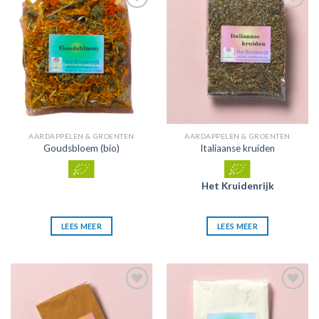
Zet in
Zet in
mijn
mijn
favorieten
favorieten
AARDAPPELEN & GROENTEN
AARDAPPELEN & GROENTEN
Goudsbloem (bio)
Italiaanse kruiden
Het Kruidenrijk
LEES MEER
LEES MEER
Zet in
Zet in
mijn
mijn
favorieten
favorieten