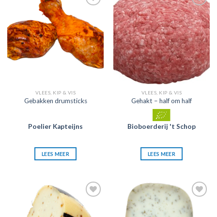
Zet in
Zet in
mijn
mijn
favorieten
favorieten
VLEES, KIP & VIS
VLEES, KIP & VIS
Gebakken drumsticks
Gehakt – half om half
Poelier Kapteijns
Bioboerderij 't Schop
LEES MEER
LEES MEER
Zet in
Zet in
mijn
mijn
favorieten
favorieten