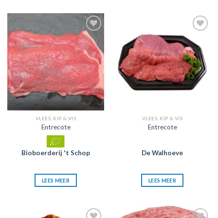
Zet in
Zet in
mijn
mijn
favorieten
favorieten
VLEES, KIP & VIS
VLEES, KIP & VIS
Entrecote
Entrecote
Bioboerderij 't Schop
De Walhoeve
LEES MEER
LEES MEER