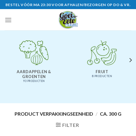
Skip
BESTEL VÓÓR MA 23:30 VOOR AFHALEN/BEZORGEN OP DO & VR.
to
content
AARDAPPELEN &
FRUIT
GROENTEN
8 PRODUCTEN
93 PRODUCTEN
PRODUCT VERPAKKINGSEENHEID
/
CA. 300 G
FILTER