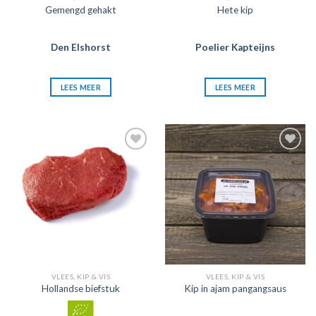
Gemengd gehakt
Hete kip
Den Elshorst
Poelier Kapteijns
LEES MEER
LEES MEER
Zet in
Zet in
mijn
mijn
favorieten
favorieten
VLEES, KIP & VIS
VLEES, KIP & VIS
Hollandse biefstuk
Kip in ajam pangangsaus