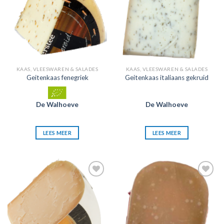
KAAS, VLEESWAREN & SALADES
KAAS, VLEESWAREN & SALADES
Geitenkaas fenegriek
Geitenkaas italiaans gekruid
De Walhoeve
De Walhoeve
LEES MEER
LEES MEER
Zet in
Zet in
mijn
mijn
favorieten
favorieten