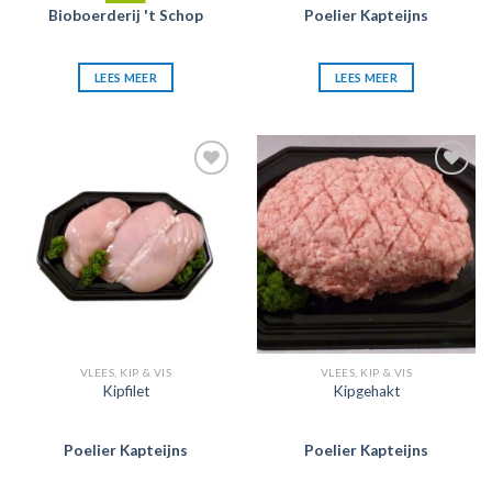
Bioboerderij 't Schop
Poelier Kapteijns
LEES MEER
LEES MEER
Zet in
Zet in
mijn
mijn
favorieten
favorieten
VLEES, KIP & VIS
VLEES, KIP & VIS
Kipfilet
Kipgehakt
Poelier Kapteijns
Poelier Kapteijns