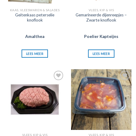
KAAS, VLEESWAREN & SALADES
VLEES, KIP & VIS
Geitenkaas peterselie
Gemarineerde dijenreepjes –
knoflook
Zwarte knoflook
Amalthea
Poelier Kapteijns
LEES MEER
LEES MEER
Zet in
Zet in
mijn
mijn
favorieten
favorieten
VLEES, KIP & VIS
VLEES, KIP & VIS