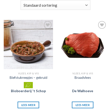
Zet in
Zet in
mijn
mijn
favorieten
favorieten
VLEES, KIP & VIS
VLEES, KIP & VIS
Biefstukreepjes – gekruid
Braadvlees
Bioboerderij 't Schop
De Walhoeve
LEES MEER
LEES MEER