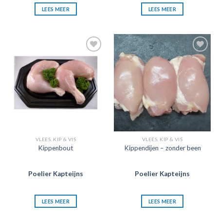
LEES MEER
LEES MEER
Zet in
Zet in
mijn
mijn
favorieten
favorieten
VLEES, KIP & VIS
VLEES, KIP & VIS
Kippenbout
Kippendijen – zonder been
Poelier Kapteijns
Poelier Kapteijns
LEES MEER
LEES MEER