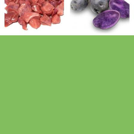
VLEES, KIP & VIS
AARDAPPELEN & GROENTEN
Nasivlees
Paarse Aardappeltjes klein
Bioboerderij 't Schop
LEES MEER
LEES MEER
Zet in
Zet in
mijn
mijn
favorieten
favorieten