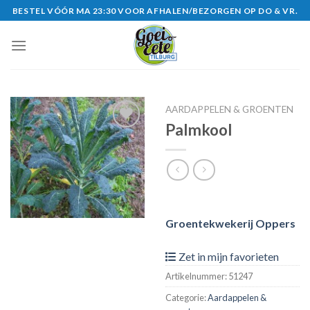
Skip
BESTEL VÓÓR MA 23:30 VOOR AFHALEN/BEZORGEN OP DO & VR.
to
content
AARDAPPELEN & GROENTEN
Palmkool
Zet in
mijn
favorieten
Groentekwekerij Oppers
Zet in mijn favorieten
Artikelnummer:
51247
Categorie:
Aardappelen &