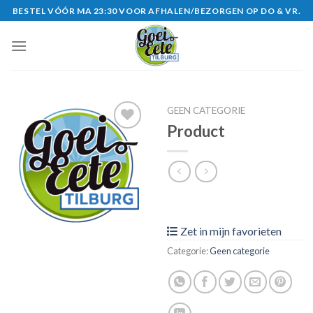
Skip
BESTEL VÓÓR MA 23:30 VOOR AFHALEN/BEZORGEN OP DO & VR.
to
content
GEEN CATEGORIE
Product
Zet in
mijn
favorieten
Zet in mijn favorieten
Categorie:
Geen categorie