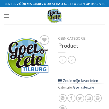
Skip
BESTEL VÓÓR MA 23:30 VOOR AFHALEN/BEZORGEN OP DO & VR.
to
content
GEEN CATEGORIE
Product
Zet in
mijn
favorieten
Zet in mijn favorieten
Categorie:
Geen categorie