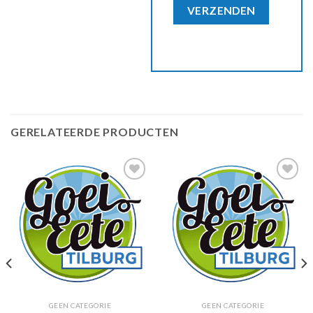
GERELATEERDE PRODUCTEN
Zet in
Zet in
mijn
mijn
favorieten
favorieten
GEEN CATEGORIE
GEEN CATEGORIE