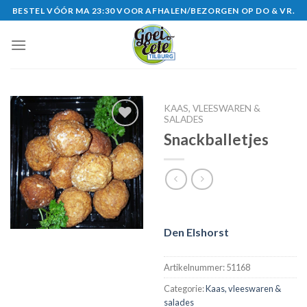
Skip
BESTEL VÓÓR MA 23:30 VOOR AFHALEN/BEZORGEN OP DO & VR.
to
content
KAAS, VLEESWAREN &
SALADES
Snackballetjes
Den Elshorst
Artikelnummer:
51168
Categorie:
Kaas, vleeswaren &
salades