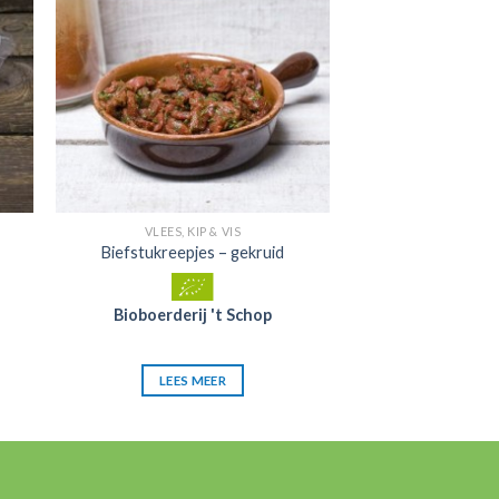
mijn
ten
favorieten
VLEES, KIP & VIS
Biefstukreepjes – gekruid
Bioboerderij 't Schop
LEES MEER