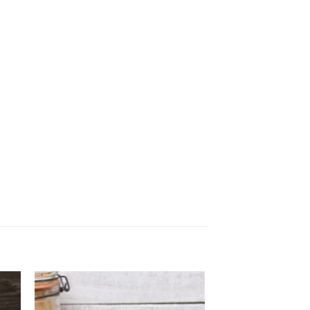
in
Zet in