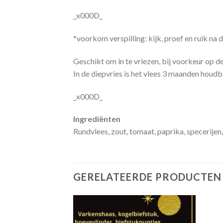
_x000D_
*
voorkom verspilling: kijk, proef en ruik na
Geschikt om in te vriezen, bij voorkeur op d
In de diepvries is het vlees 3 maanden houdb
_x000D_
Ingrediënten
Rundvlees, zout, tomaat, paprika, specerijen, c
GERELATEERDE PRODUCTEN
Zet in
Zet in