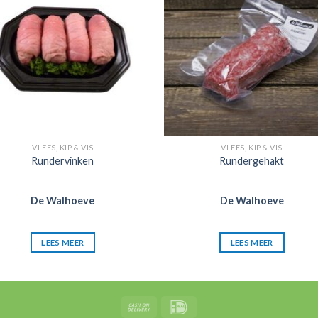
mijn
mijn
favorieten
favorie
VLEES, KIP & VIS
VLEES, KIP & VIS
Rundervinken
Rundergehakt
De Walhoeve
De Walhoeve
LEES MEER
LEES MEER