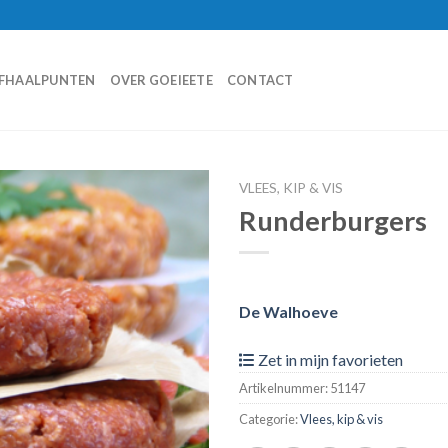
FHAALPUNTEN
OVER GOEIEETE
CONTACT
VLEES, KIP & VIS
Runderburgers
Zet in
mijn
favorieten
De Walhoeve
Zet in mijn favorieten
Artikelnummer:
51147
Categorie:
Vlees, kip & vis