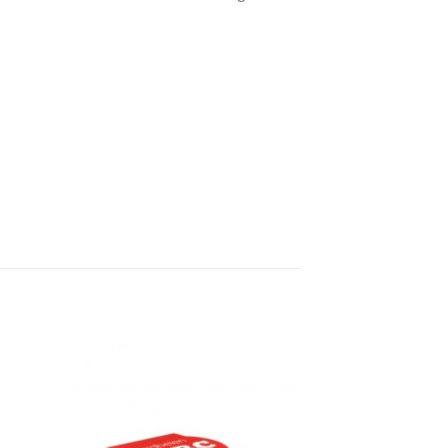
in
Zet in
mijn
ten
favorieten