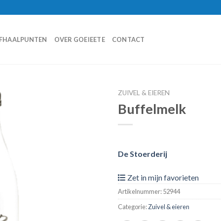
FHAALPUNTEN
OVER GOEIEETE
CONTACT
ZUIVEL & EIEREN
Buffelmelk
Zet in
mijn
favorieten
De Stoerderij
Zet in mijn favorieten
Artikelnummer:
52944
Categorie:
Zuivel & eieren