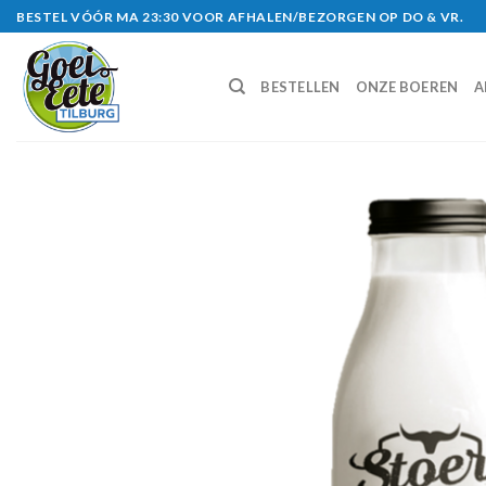
Skip
BESTEL VÓÓR MA 23:30 VOOR AFHALEN/BEZORGEN OP DO & VR.
to
content
BESTELLEN
ONZE BOEREN
A