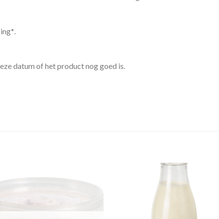
king
*
.
 deze datum of het product nog goed is.
Zet in
Zet 
mijn
mijn
favorieten
favorie