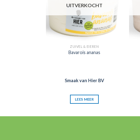
RKOCHT
UITVERKOCHT
 & EIEREN
ZUIVEL & EIEREN
zenkwark
Bavarois ananas
an Hier BV
Smaak van Hier BV
S MEER
LEES MEER