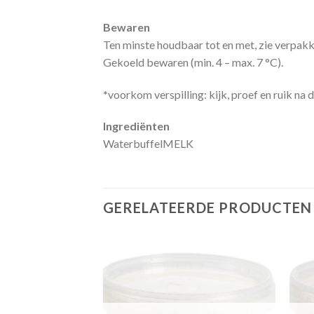
Bewaren
Ten minste houdbaar tot en met, zie verpak
Gekoeld bewaren (min. 4 – max. 7 °C).
*
voorkom verspilling: kijk, proef en ruik na
Ingrediënten
WaterbuffelMELK
GERELATEERDE PRODUCTEN
Zet in
Zet in
mijn
mijn
favorieten
favorieten