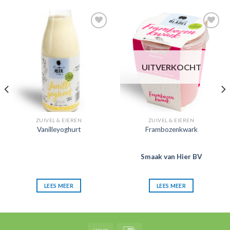
Zet in
Zet in
mijn
mijn
favorieten
favorieten
UITVERKOCHT
ZUIVEL & EIEREN
ZUIVEL & EIEREN
Vanilleyoghurt
Frambozenkwark
Smaak van Hier BV
LEES MEER
LEES MEER