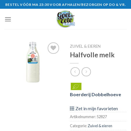
Skip
BESTEL VÓÓR MA 23:30 VOOR AFHALEN/BEZORGEN OP DO & VR.
to
content
ZUIVEL & EIEREN
Halfvolle melk
Zet in
mijn
favorieten
Boerderij Dobbelhoeve
Zet in mijn favorieten
Artikelnummer:
52827
Categorie:
Zuivel & eieren