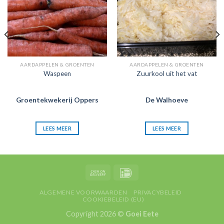
AARDAPPELEN & GROENTEN
AARDAPPELEN & GROENTEN
Waspeen
Zuurkool uit het vat
Groentekwekerij Oppers
De Walhoeve
LEES MEER
LEES MEER
ALGEMENE VOORWAARDEN
PRIVACYBELEID
COOKIEBELEID (EU)
Copyright 2026 ©
Goei Eete