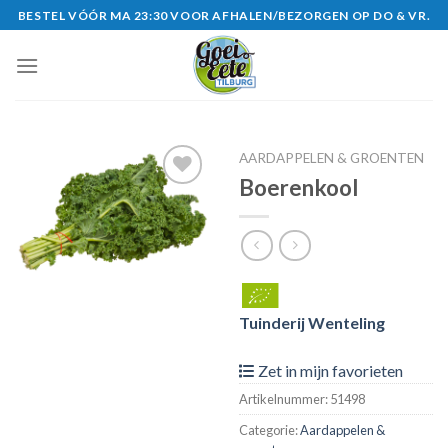
Skip
BESTEL VÓÓR MA 23:30 VOOR AFHALEN/BEZORGEN OP DO & VR.
to
content
AARDAPPELEN & GROENTEN
Boerenkool
Zet in
mijn
favorieten
Tuinderij Wenteling
Zet in mijn favorieten
Artikelnummer:
51498
Categorie:
Aardappelen &