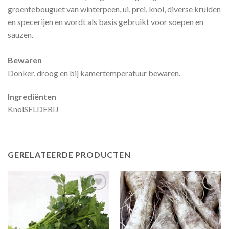
groentebouguet van winterpeen, ui, prei, knol, diverse kruiden
en specerijen en wordt als basis gebruikt voor soepen en
sauzen.
Bewaren
Donker, droog en bij kamertemperatuur bewaren.
Ingrediënten
KnolSELDERIJ
GERELATEERDE PRODUCTEN
Zet in
Zet in
mijn
mijn
favorieten
favorieten