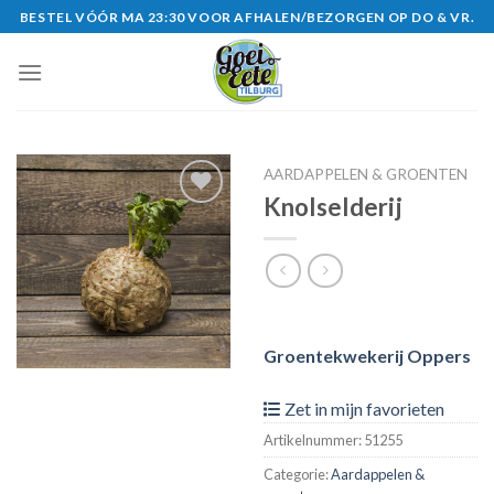
Skip
BESTEL VÓÓR MA 23:30 VOOR AFHALEN/BEZORGEN OP DO & VR.
to
content
AARDAPPELEN & GROENTEN
Knolselderij
Zet in
mijn
favorieten
Groentekwekerij Oppers
Zet in mijn favorieten
Artikelnummer:
51255
Categorie:
Aardappelen &