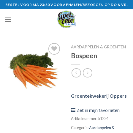
Skip
BESTEL VÓÓR MA 23:30 VOOR AFHALEN/BEZORGEN OP DO & VR.
to
content
AARDAPPELEN & GROENTEN
Bospeen
Zet in
mijn
favorieten
Groentekwekerij Oppers
Zet in mijn favorieten
Artikelnummer:
51224
Categorie:
Aardappelen &